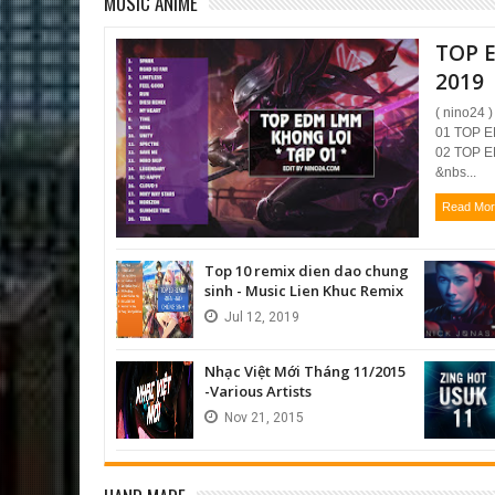
MUSIC ANIME
TOP 
2019
( nino24
01 TOP E
02 TOP E
&nbs...
Read Mo
Top 10 remix dien dao chung
sinh - Music Lien Khuc Remix
Jul
12,
2019
Nhạc Việt Mới Tháng 11/2015
-Various Artists
Nov
21,
2015