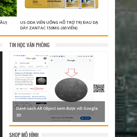
ẦU)
US-DDA VIÊN UỐNG HỖ TRỢ TRỊ ĐAU DẠ
US-DC4 FISH OI
DÀY ZANTAC 150MG (60 VIÊN)
VIÊN)
TIN HỌC VĂN PHÒNG
Danh sách AR Object xem được với Google
3D
SHOP MÔ HÌNH