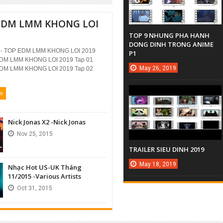
EDM LMM KHONG LOI
TOP 9 NHUNG PHA HANH
DONG DINH TRONG ANIME
 ) - TOP EDM LMM KHONG LOI 2019
P1
DM LMM KHONG LOI 2019 Tap 01
May
26,
2019
DM LMM KHONG LOI 2019 Tap 02
re
Nick Jonas X2 -Nick Jonas
Nov
25,
2015
TRAILER SIEU DINH 2019
May
18,
2019
Nhạc Hot US-UK Tháng
11/2015 -Various Artists
Oct
31,
2015