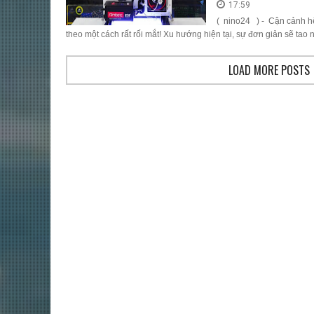
17:59
( nino24 ) - Cận cảnh hệ 
theo một cách rất rối mắt! Xu hướng hiện tại, sự đơn giản sẽ tao n.
LOAD MORE POSTS