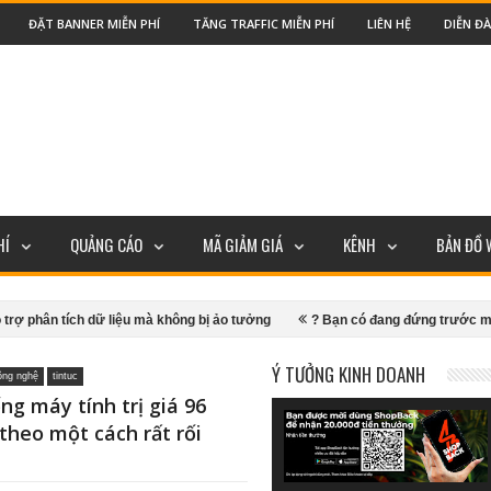
ĐẶT BANNER MIỄN PHÍ
TĂNG TRAFFIC MIỄN PHÍ
LIÊN HỆ
DIỄN Đ
HÍ
QUẢNG CÁO
MÃ GIẢM GIÁ
KÊNH
BẢN ĐỒ 
ữ liệu mà không bị ảo tưởng
? Bạn có đang đứng trước một vị trí nghề ng
TIKI,... Mua sắm được hoàn tiền trực tuyến nhận 20K cho người mới
Cá
Ý TƯỞNG KINH DOANH
công nghệ
tintuc
ng máy tính trị giá 96
 theo một cách rất rối