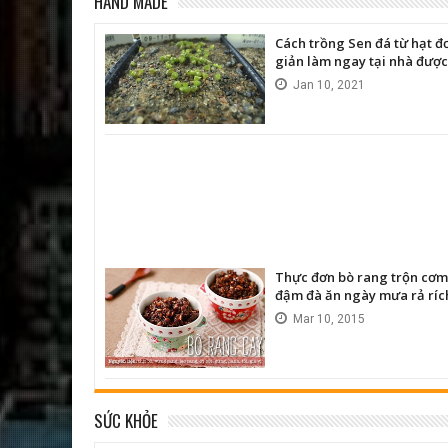
HAND MADE
Cách trồng Sen đá từ hạt đ
giản làm ngay tại nhà được
Jan
10,
2021
Thực đơn bò rang trộn cơm
đậm đà ăn ngày mưa rả ríc
Mar
10,
2015
SỨC KHỎE