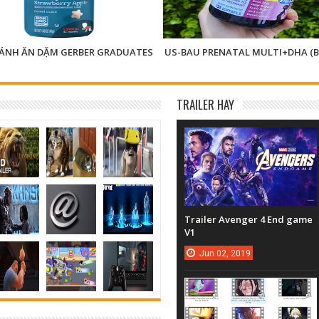
BÁNH ĂN DẶM GERBER GRADUATES
US-BAU PRENATAL MULTI+DHA (B
TRAILER HAY
Trailer Avenger 4 End game
V1
Jun
02,
2019