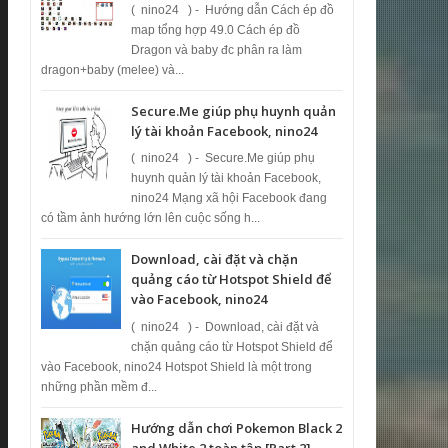
( nino24 ) - Hướng dẫn Cách ép đồ
map tổng hợp 49.0 Cách ép đồ ​
Dragon và baby đc phân ra làm
dragon+baby (melee) và...
Secure.Me giúp phụ huynh quản
lý tài khoản Facebook, nino24
( nino24 ) - Secure.Me giúp phụ
huynh quản lý tài khoản Facebook,
nino24 Mạng xã hội Facebook đang
có tầm ảnh hướng lớn lên cuộc sống h...
Download, cài đặt và chặn
quảng cáo từ Hotspot Shield để
vào Facebook, nino24
( nino24 ) - Download, cài đặt và
chặn quảng cáo từ Hotspot Shield để
vào Facebook, nino24 Hotspot Shield là một trong
những phần mềm đ...
Hướng dẫn chơi Pokemon Black 2
and White 2 toàn tập [Part 2]