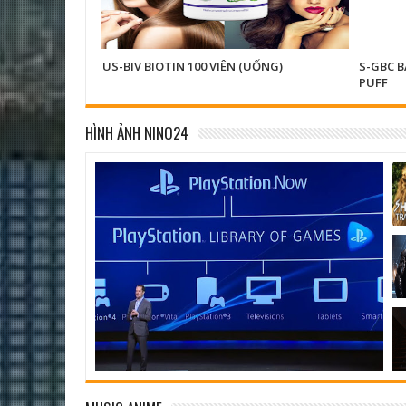
US-BIV BIOTIN 100 VIÊN (UỐNG)
S-GBC 
PUFF
HÌNH ẢNH NINO24