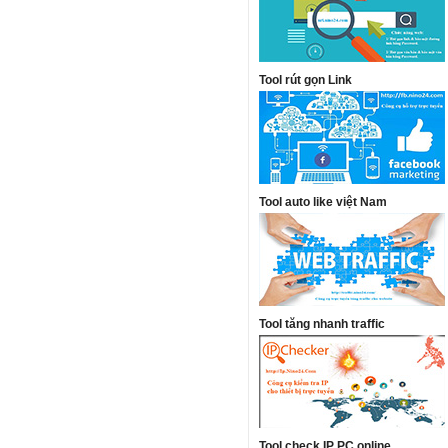
Tool rút gọn Link
Tool auto like việt Nam
Tool tăng nhanh traffic
Tool check IP PC online