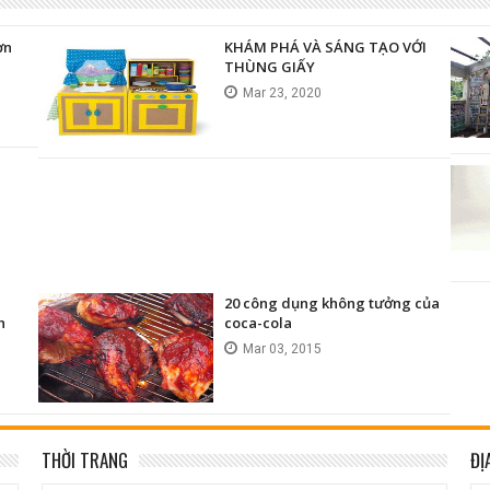
ơn
KHÁM PHÁ VÀ SÁNG TẠO VỚI
THÙNG GIẤY
Mar
23,
2020
20 công dụng không tưởng của
h
coca-cola
Mar
03,
2015
THỜI TRANG
ĐỊ