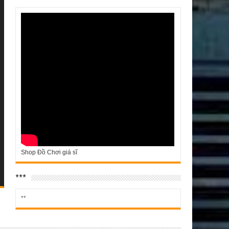
Shop Đồ Chơi giá sĩ
***
**