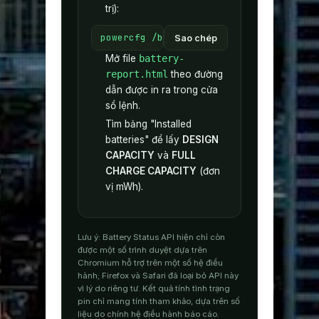
trị):
powercfg /batteryreport
Sao chép
Mở file
battery-
report.html
theo đường
dẫn được in ra trong cửa
sổ lệnh.
Tìm bảng "Installed
batteries" để lấy
DESIGN
CAPACITY
và
FULL
CHARGE CAPACITY
(đơn
vị mWh).
Lưu ý: Battery Status API hiện chỉ còn
được một số trình duyệt dựa trên
Chromium hỗ trợ trên một số hệ điều
hành; Firefox và Safari đã loại bỏ API này
vì lý do riêng tư. Kết quả tính tình trạng
pin chỉ mang tính tham khảo, dựa trên số
liệu do chính hệ điều hành báo cáo.