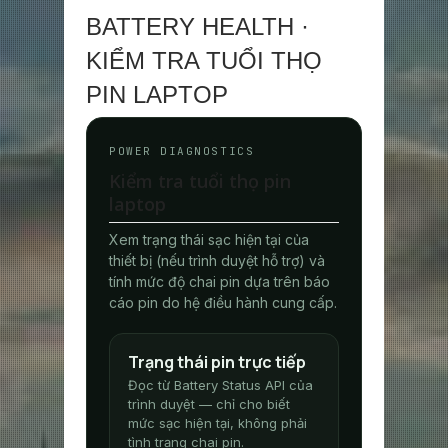
BATTERY HEALTH ·
KIỂM TRA TUỔI THỌ
PIN LAPTOP
POWER DIAGNOSTICS
Kiểm tra tuổi thọ pin
laptop
Xem trạng thái sạc hiện tại của
thiết bị (nếu trình duyệt hỗ trợ) và
tính mức độ chai pin dựa trên báo
cáo pin do hệ điều hành cung cấp.
Trạng thái pin trực tiếp
Đọc từ Battery Status API của
trình duyệt — chỉ cho biết
mức sạc hiện tại, không phải
tình trạng chai pin.