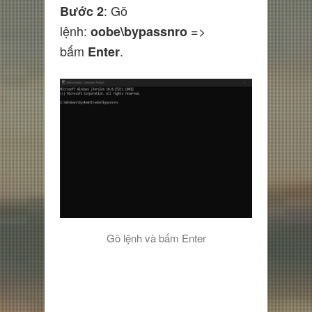
: Gõ
Bước 2
lệnh:
=>
oobe\bypassnro
bấm
.
Enter
Gõ lệnh và bấm Enter