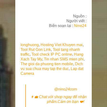
Nguồn :
Người viết :
Biên soạn lại :
Nino24
longhuong
,
Hosting Viet Khuyen mai
,
Tool Rut Gon Link
,
Tool tang nhanh
traffic
,
Tool check IP PC online
,
Hang
Xach Tay My
,
Tin nhan SMS mien phi
,
The gioi da phuong tien mobile
,
Dich
vu sua chua may tap the duc
,
Lap dat
Camera
@nino24com
👩‍💼 Chat với shop ngay để nhận giá Sản
phẩm.Cám ơn bạn ❤️!