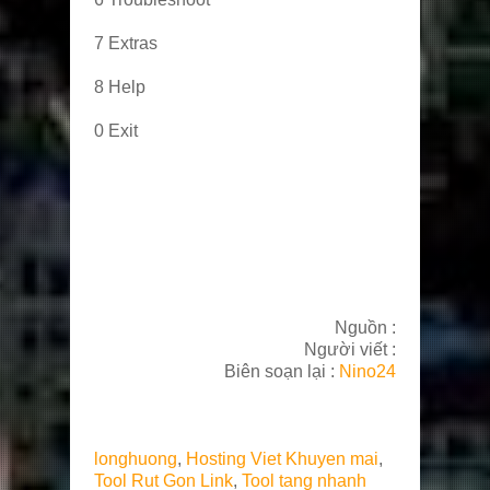
7 Extras
8 Help
0 Exit
Nguồn :
Người viết :
Biên soạn lại :
Nino24
longhuong
,
Hosting Viet Khuyen mai
,
Tool Rut Gon Link
,
Tool tang nhanh