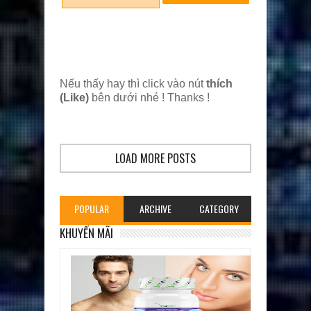
Nếu thấy hay thì click vào nút
thích
(Like)
bên dưới nhé ! Thanks !
LOAD MORE POSTS
POPULAR
ARCHIVE
CATEGORY
KHUYẾN MÃI