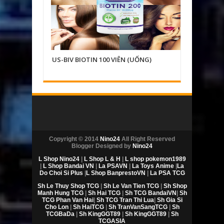
US-BIV BIOTIN 100 VIÊN (UỐNG)
S-GBC B
PUFF
Copyright © 2014
Nino24
All Right Reserved
Blogger Designed by
Nino24
L Shop Nino24
|
L Shop L & H
|
L shop pokemon1989
|
L Shop Bandai VN
|
La PSAVN
|
La Toys Anime
|
La
Do Choi Si Plus
|
L Shop BanprestoVN
|
La PSA TCG
Sh Le Thuy Shop TCG
|
Sh Le Van Tien TCG
|
Sh Shop
Manh Hung TCG
|
Sh Hai TCG
|
Sh TCG BandaiVN
|
Sh
TCG Phan Van Hai
|
Sh TCG Tran Thi Lua
|
Sh Gia Si
Cho Lon
|
Sh HaiTCG
|
Sh TranVanSangTCG
|
Sh
TCGBaDa
|
Sh KingGGT89
|
Sh KingGGT89
|
Sh
TCGASIA