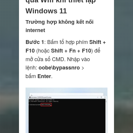
Windows 11
Trường hợp không kết nối
internet
: Bấm tổ hợp phím
Bước 1
Shift +
(hoặc
) để
F10
Shift + Fn + F10
mở cửa sổ CMD. Nhập vào
lệnh:
>
oobe\bypassnro
bấm
.
Enter