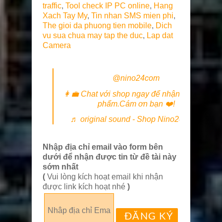
traffic
,
Tool check IP PC online
,
Hang
Xach Tay My
,
Tin nhan SMS mien phi
,
The gioi da phuong tien mobile
,
Dich
vu sua chua may tap the duc
,
Lap dat
Camera
@nino24com
👩‍💼 Chat với shop ngay để nhận giá Sản
phẩm.Cám ơn bạn ❤️!
♬ original sound - Shop Nino24 Com
Nhập địa chỉ email vào form bên
dưới để nhận được tin từ đề tài này
sớm nhất
(
Vui lòng kích hoạt email khi nhận
được link kích hoạt nhé
)