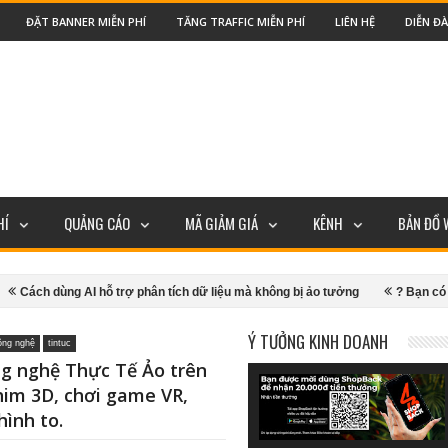
ĐẶT BANNER MIỄN PHÍ
TĂNG TRAFFIC MIỄN PHÍ
LIÊN HỆ
DIỄN Đ
HÍ
QUẢNG CÁO
MÃ GIẢM GIÁ
KÊNH
BẢN ĐỒ 
ỗ trợ phân tích dữ liệu mà không bị ảo tưởng
? Bạn có đang đứng trước m
ắm lazada Shopee TIKI,... Mua sắm được hoàn tiền trực tuyến nhận 20K cho n
Ý TƯỞNG KINH DOANH
công nghệ
tintuc
ng nghệ Thực Tế Ảo trên
him 3D, chơi game VR,
ình to.