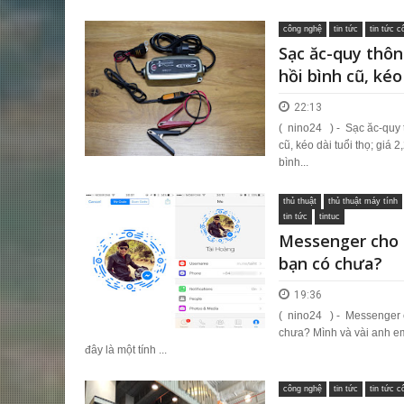
công nghệ
tin tức
tin tức 
Sạc ăc-quy thôn
hồi bình cũ, kéo 
22:13
( nino24 ) - Sạc ăc-quy 
cũ, kéo dài tuổi thọ; giá 
bình...
thủ thuật
thủ thuật máy tính
tin tức
tintuc
Messenger cho 
bạn có chưa?
19:36
( nino24 ) - Messenger 
chưa? Mình và vài anh e
đây là một tính ...
công nghệ
tin tức
tin tức 