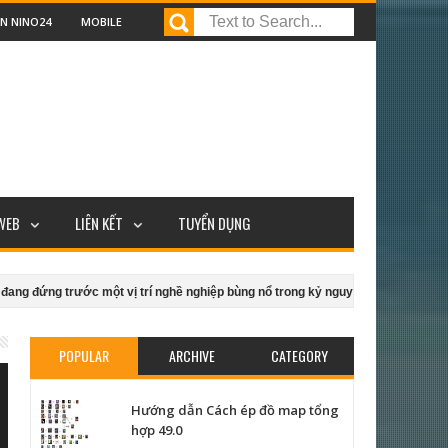
ÀN NINO24
MOBILE
WEB
LIÊN KẾT
TUYỂN DỤNG
ột vị trí nghề nghiệp bùng nổ trong kỷ nguyên AI?
Công cụ kiểm tra thôn
gười mới
Cách sử dụng Shopback để mua sắm tiết kiệm trên shopee
POPULAR
ARCHIVE
CATEGORY
Hướng dẫn Cách ép đồ map tổng
hợp 49.0