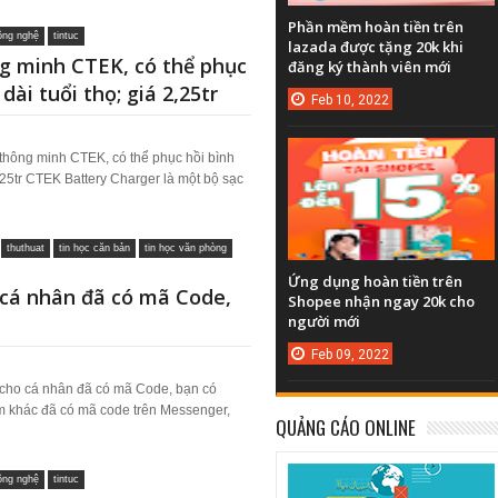
Phần mềm hoàn tiền trên
công nghệ
tintuc
lazada được tặng 20k khi
g minh CTEK, có thể phục
đăng ký thành viên mới
dài tuổi thọ; giá 2,25tr
Feb
10,
2022
thông minh CTEK, có thể phục hồi bình
2,25tr CTEK Battery Charger là một bộ sạc
thuthuat
tin học căn bản
tin học văn phòng
Ứng dụng hoàn tiền trên
cá nhân đã có mã Code,
Shopee nhận ngay 20k cho
người mới
Feb
09,
2022
cho cá nhân đã có mã Code, bạn có
m khác đã có mã code trên Messenger,
QUẢNG CÁO ONLINE
công nghệ
tintuc