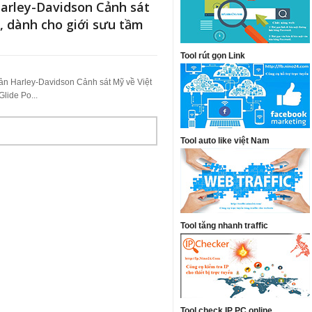
Harley-Davidson Cảnh sát
, dành cho giới sưu tầm
Tool rút gọn Link
ản Harley-Davidson Cảnh sát Mỹ về Việt
lide Po...
Tool auto like việt Nam
Tool tăng nhanh traffic
Tool check IP PC online