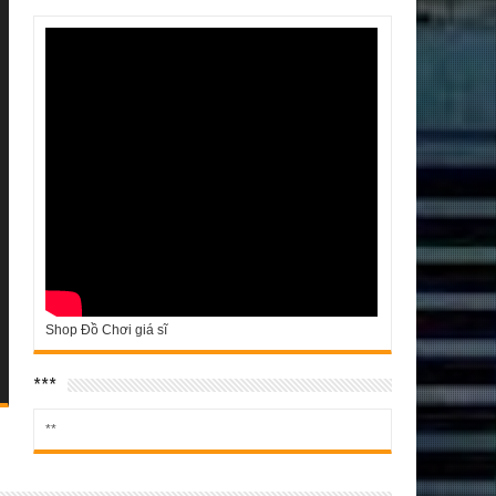
Shop Đồ Chơi giá sĩ
***
**