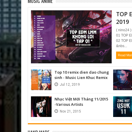
MUSIC ANIME
TOP 
2019
( nino24
01 TOP E
02 TOP E
&nbs...
Read Mo
Top 10 remix dien dao chung
sinh - Music Lien Khuc Remix
Jul
12,
2019
Nhạc Việt Mới Tháng 11/2015
-Various Artists
Nov
21,
2015