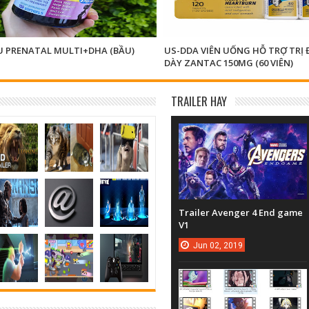
 PRENATAL MULTI+DHA (BẦU)
US-DDA VIÊN UỐNG HỖ TRỢ TRỊ Đ
DÀY ZANTAC 150MG (60 VIÊN)
TRAILER HAY
Trailer Avenger 4 End game
V1
Jun
02,
2019