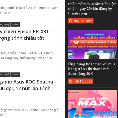
Phần mềm mua sắm tiết kiệm
 công nghệ Thực Tế Ảo trên Android: Xem
nhận ngay 20k khi đăng ký
thành công
 anh em...
Nov
12,
2023
công nghệ
tintuc
 chiếu Epson EB-X31 –
ượng trình chiếu tốt
m máy chiếu Epson EB-X31 – Đa năng,
t Độ sáng cao, chất lượng hình ảnh và
Ứng dụng hoàn tiền khi mua
hàng trên Tiki thành mới
được tặng 20 K
công nghệ
tintuc
 game Asus ROG Spatha -
Feb
10,
2022
00 dpi, 12 nút lập trình,
uột game Asus ROG Spatha - độ phân giải
ác...