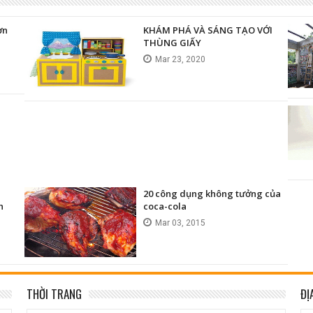
ơn
KHÁM PHÁ VÀ SÁNG TẠO VỚI
THÙNG GIẤY
Mar
23,
2020
20 công dụng không tưởng của
h
coca-cola
Mar
03,
2015
THỜI TRANG
ĐỊ