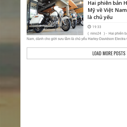
Hai phiên bản 
Mỹ về Việt Nam
là chủ yếu
19:33
( nino24 ) - Hai phiên b
Nam, dành cho giới sưu tầm là chủ yếu Harley-Davidson Electra G
LOAD MORE POSTS