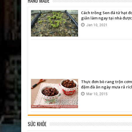
HAND MADE
Cách trồng Sen đá từ hạt đ
giản làm ngay tại nhà được
Jan
10,
2021
Thực đơn bò rang trộn cơm
đậm đà ăn ngày mưa rả ríc
Mar
10,
2015
SỨC KHỎE