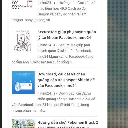
( nino24 ) - Hướng dẫn Cách ép đồ
map tổng hợp 49.0 Cách ép đồ ​
Dragon và baby đc phân ra làm
dragon+baby (melee) và...
Secure.Me giúp phụ huynh quản
lý tài khoản Facebook, nino24
( nino24 ) - Secure.Me giúp phụ
huynh quản lý tài khoản Facebook,
nino24 Mạng xã hội Facebook đang
có tầm ảnh hướng lớn lên cuộc sống h...
Download, cài đặt và chặn
quảng cáo từ Hotspot Shield để
vào Facebook, nino24
( nino24 ) - Download, cài đặt và
chặn quảng cáo từ Hotspot Shield để
vào Facebook, nino24 Hotspot Shield là một trong
những phần mềm đ...
Hướng dẫn chơi Pokemon Black 2
and White 2 toàn tập [Part 2]