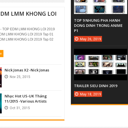
EDM LMM KHONG LOI
TOP 9 NHUNG PHA HANH
DONG DINH TRONG ANIME
 ) - TOP EDM LMM KHONG LOI 2019
P1
DM LMM KHONG LOI 2019 Tap 01
May
26,
2019
DM LMM KHONG LOI 2019 Tap 02
re
Nick Jonas X2 -Nick Jonas
Nov
25,
2015
TRAILER SIEU DINH 2019
May
18,
2019
Nhạc Hot US-UK Tháng
11/2015 -Various Artists
Oct
31,
2015