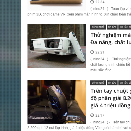
22:34
( nino24 ) - Toàn tập về
phim 3D, chơi game VR, xem phim màn hình to. Xin chào toàn thể
công nghệ
tin tức
tin tức 
Thử nghiệm máy
Đa năng, chất l
22:21
( nino24 ) - Thử nghiệ
chất lượng trình chiếu tố
màu sắc tốt c...
công nghệ
tin tức
tin tức 
Trên tay chuột
độ phân giải 8.2
giá 4 triệu đồng
22:17
( nino24 ) - Trên tay ch
8.200 dpi, 12 nút lập trình, giá 4 triệu đồng Vẻ ngoài hầm hố với c