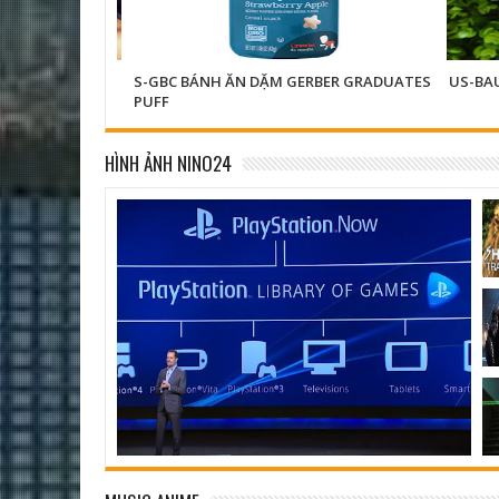
S-GBC BÁNH ĂN DẶM GERBER GRADUATES
US-BAU
PUFF
HÌNH ẢNH NINO24