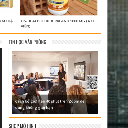
AU DẠ
US-DC4 FISH OIL KIRKLAND 1000 MG (400
US-DXB DẦU XÃ
VIÊN)
TIN HỌC VĂN PHÒNG
Danh sách AR Object xem được với Google
3D
SHOP MÔ HÌNH