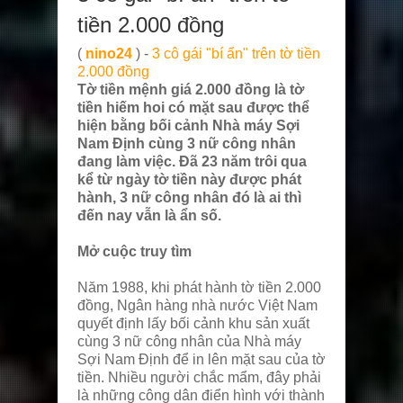
tiền 2.000 đồng
(
nino24
) -
3 cô gái "bí ẩn" trên tờ tiền
2.000 đồng
Tờ tiền mệnh giá 2.000 đồng là tờ
tiền hiếm hoi có mặt sau được thể
hiện bằng bối cảnh Nhà máy Sợi
Nam Định cùng 3 nữ công nhân
đang làm việc. Đã 23 năm trôi qua
kể từ ngày tờ tiền này được phát
hành, 3 nữ công nhân đó là ai thì
đến nay vẫn là ẩn số.
Mở cuộc truy tìm
Năm 1988, khi phát hành tờ tiền 2.000
đồng, Ngân hàng nhà nước Việt Nam
quyết định lấy bối cảnh khu sản xuất
cùng 3 nữ công nhân của Nhà máy
Sợi Nam Định để in lên mặt sau của tờ
tiền. Nhiều người chắc mẩm, đây phải
là những công dân điển hình với thành