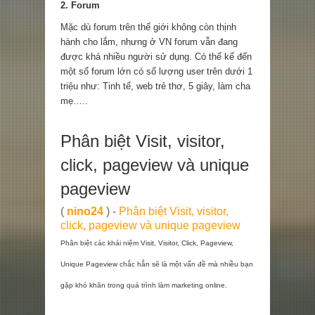
2. Forum
Mặc dù forum trên thế giới không còn thịnh
hành cho lắm, nhưng ở VN forum vẫn đang
được khá nhiều người sử dụng. Có thể kể đến
một số forum lớn có số lượng user trên dưới 1
triệu như: Tinh tế, web trẻ thơ, 5 giây, làm cha
mẹ…..
Phân biệt Visit, visitor,
click, pageview và unique
pageview
(
nino24
) -
Phân biệt Visit, visitor,
click, pageview và unique pageview
Phân biệt các khái niệm Visit, Visitor, Click, Pageview,
Unique Pageview chắc hẳn sẽ là một vấn đề mà nhiều bạn
gặp khó khăn trong quá trình làm marketing online.