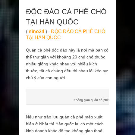
ĐỘC ĐÁO CÀ PHÊ CHÓ
TẠI HÀN QUỐC
(
nino24
) -
ĐỘC ĐÁO CÀ PHÊ CHÓ
TẠI HÀN QUỐC
Quán cà phê độc đáo này là nơi mà bạn có
thể thư giãn với khoảng 20 chú chó thuộc
nhiều giống khác nhau với nhiều kích
thước, tất cả chúng đều thi nhau lôi kéo sự
chú ý của con người.
Không gian quán cà phê chó tại Busan, H
Nếu như trào lưu quán cà phê mèo xuất
hiện ở Nhật thì Hàn quốc lại có một cách
kinh doanh khác để tạo không gian thoải