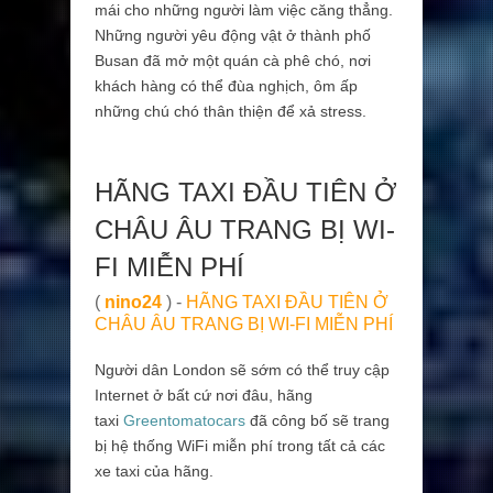
mái cho những người làm việc căng thẳng.
Những người yêu động vật ở thành phố
Busan đã mở một quán cà phê chó, nơi
khách hàng có thể đùa nghịch, ôm ấp
những chú chó thân thiện để xả stress.
HÃNG TAXI ĐẦU TIÊN Ở
CHÂU ÂU TRANG BỊ WI-
FI MIỄN PHÍ
(
nino24
) -
HÃNG TAXI ĐẦU TIÊN Ở
CHÂU ÂU TRANG BỊ WI-FI MIỄN PHÍ
Người dân London sẽ sớm có thể truy cập
Internet ở bất cứ nơi đâu, hãng
taxi
Greentomatocars
đã công bố sẽ trang
bị hệ thống WiFi miễn phí trong tất cả các
xe taxi của hãng.