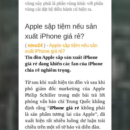
vùng này phải là phân vùng khác với phân
vùng cài đặt hệ điều hành cũ hiện ra.
Apple sập tiệm nếu sản
xuất iPhone giá rẻ?
(
nino24
) -
Apple sập tiệm nếu sản
xuất iPhone giá rẻ?
Tin đồn Apple sắp sản xuất iPhone
giá rẻ đang khiến các fan của iPhone
chia rẽ nghiêm trọng.
Từ sau khi xuất hiện tin đồn và sau khi
phó giám đốc marketing của Apple
Philip Schiller trong một bài trả lời
phỏng vấn báo chí Trung Quốc khẳng
định rằng “
iPhone giá rẻ
không phải
là sản phẩm tương lai của Apple”, đã
xuất hiện rất nhiều luồng dư luận trái
chiều trên một số tờ báo và diễn đàn.