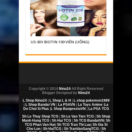
US-BIV BIOTIN 100 VIÊN (UỐNG)
S-GBC B
PUFF
Copyright © 2014
Nino24
All Right Reserved
Blogger Designed by
Nino24
L Shop Nino24
|
L Shop L & H
|
L shop pokemon1989
|
L Shop Bandai VN
|
La PSAVN
|
La Toys Anime
|
La
Do Choi Si Plus
|
L Shop BanprestoVN
|
La PSA TCG
Sh Le Thuy Shop TCG
|
Sh Le Van Tien TCG
|
Sh Shop
Manh Hung TCG
|
Sh Hai TCG
|
Sh TCG BandaiVN
|
Sh
TCG Phan Van Hai
|
Sh TCG Tran Thi Lua
|
Sh Gia Si
Cho Lon
|
Sh HaiTCG
|
Sh TranVanSangTCG
|
Sh