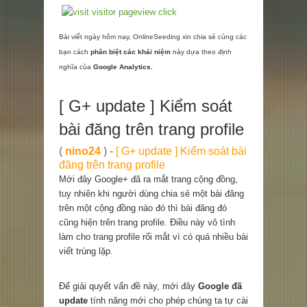
Bài viết ngày hôm nay, OnlineSeeding xin chia sẻ cùng các
bạn cách
phân biệt các khái niệm
này dựa theo định
nghĩa của
Google Analytics.
[ G+ update ] Kiểm soát
bài đăng trên trang profile
(
nino24
) -
[ G+ update ] Kiểm soát bài
đăng trên trang profile
Mới đây Google+ đã ra mắt trang cộng đồng,
tuy nhiên khi người dùng chia sẻ một bài đăng
trên một cộng đồng nào đó thì bài đăng đó
cũng hiện trên trang profile. Điều này vô tình
làm cho trang profile rối mắt vì có quá nhiều bài
viết trùng lặp.
Để giải quyết vấn đề này, mới đây
Google đã
update
tính năng mới cho phép chúng ta tự cài