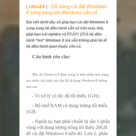
(
nino24
) -
Dễ dàng cài đặt Windows
8 song song với Windows sẵn có
Bài viết dưới đây sẽ giúp bạn cài đặt Windows 8
song song hệ điều hành sẵn có trên máy tính,
khám phá
giúp bạn trải nghiệm và
hệ điều
hành “hot” Windows 8 mà vẫn không phải bỏ đi
hệ điều hành quen thuộc vốn có.
Cấu hình yêu cầu:
Mặc dù Windows 8 được trang bị khá nhiều tính năng,
tuy nhiên cấu hình yêu cầu để sử dụng Windows 8 không
quá cao:
- Vi xử lý có tốc độ tối thiểu 1GHz.
- Bộ nhớ RAM có dung lượng tối thiểu
1GB.
- Ngoài ra, bạn phải chuẩn bị sẵn 1 phân
vùng với dung lượng trống tối thiểu 20GB
để cài đặt Windows 8 trên đó. Lưu ý, phân