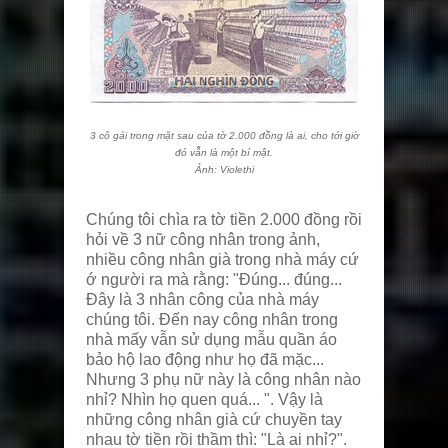
3 cô gái trong mặt sau của tờ 2.000 đồng là ai, cho tới giờ
đó vẫn là một bí mật.
Ảnh: Violet
hi
Chúng tôi chìa ra tờ tiền 2.000 đồng rồi
hỏi về 3 nữ công nhân trong ảnh,
nhiều công nhân già trong nhà máy cứ
ớ người ra mà rằng: "Đúng... đúng...
Đây là 3 nhân công của nhà máy
chúng tôi. Đến nay công nhân trong
nhà mấy vẫn sử dụng mẫu quần áo
bảo hộ lao động như họ đã mặc...
Nhưng 3 phụ nữ này là công nhân nào
nhỉ? Nhìn họ quen quá... ". Vậy là
những công nhân già cứ chuyền tay
nhau tờ tiền rồi thầm thì: "Là ai nhỉ?".