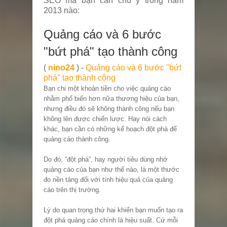
SEO mà bạn cần chú ý trong năm
2013 nào:
Quảng cáo và 6 bước
"bứt phá" tạo thành công
(
nino24
) -
Quảng cáo và 6 bước "bứt
phá" tạo thành công
Bạn chi một khoản tiền cho việc quảng cáo
nhằm phổ biến hơn nữa thương hiệu của bạn,
nhưng điều đó sẽ không thành công nếu bạn
không lên được chiến lược. Hay nói cách
khác, bạn cần có những kế hoạch đột phá để
quảng cáo thành công.
Do đó, “đột phá”, hay người tiêu dùng nhớ
quảng cáo của bạn như thế nào, là một thước
đo nền tảng đối với tính hiệu quả của quảng
cáo trên thị trường.
Lý do quan trọng thứ hai khiến bạn muốn tạo ra
đột phá quảng cáo chính là hiệu suất. Cứ mỗi