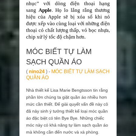
nhục” với dòng điện thoại hạng
sang
Apple
. Họ lo lắng rằng thương
hiệu của Apple sẽ bị xóa sổ khi nó
được xếp vào cùng loại với những điện
thoại có chất lượng thấp, vỏ bọc nhựa,
chip xử lý tốc độ chậm hơn.
MÓC BIẾT TỰ LÀM
SẠCH QUẦN ÁO
(
nino24
) -
MÓC BIẾT TỰ LÀM SẠCH
QUẦN ÁO
Nhà thiết kế Lisa Marie Bengtsson tin rằng
phần lớn chúng ta giặt quần áo nhiều hơn
mức cần thiết. Để giải quyết vấn đề này cô
đã nảy sinh ý tưởng thiết kế loại móc quần
áo đặc biệt có tên Bye Bye. Những chiếc
móc này có khả năng tự làm sạch quần áo
mà không cần đến nước và xà phòng.