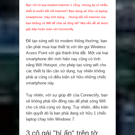
Bạn chỉ có loại modem Internet 1 cổng, nhưng lại có nhiều
thiết bị muốn kết nối Internet? Bạn đang sở hữu cả laptop,
smartphone, máy tính bảng… nhưng kết nối Internet của
bạn không có Wifi để chia sẻ rộng rãi? Mọi vấn đề sẽ được
giải đáp hoàn toàn với Connectify
.
Để tạo sóng wifi từ modem thông thường, bạn
cần phải mua loại thiết bị với tên gọi Wireless
Acess Point với giá thành khá đắt. Một vài loại
smartphone đời mới hiện nay cũng có tính
năng Wifi Hotspot, cho phép tạo sóng wifi cho
các thiết bị lân cận sử dụng, tuy nhiên không
phải ai cũng có điều kiện sở hữu những chiếc
smartphone này.
Tuy nhiên, với sự giúp đỡ của Connectify, bạn
sẽ không phải tốn đồng nào để phát sóng Wifi
cho cả nhà cùng sử dụng. Tuy nhiên, điều kiện
tiên quyết đó là bạn phải đang sở hữu 1 chiếc
laptop chạy trên Windows 7.
3 cô gái "bí ẩn" trên tờ