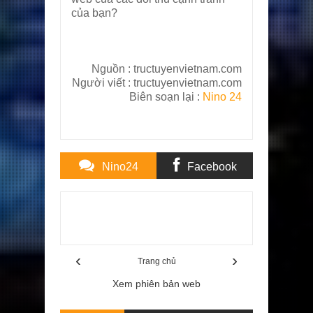
của bạn?
Nguồn :
tructuyenvietnam.com
Người viết :
tructuyenvietnam.com
Biên soạn lại :
Nino 24
Nino24
Facebook
Comments
Comments
Item Reviewed:
30 ngày Marketing Online (phần
I), thủ thuật quảng bá trực tuyến, , nino24
Rating:
5
Reviewed By:
Jack Long
‹
›
Trang chủ
Xem phiên bản web