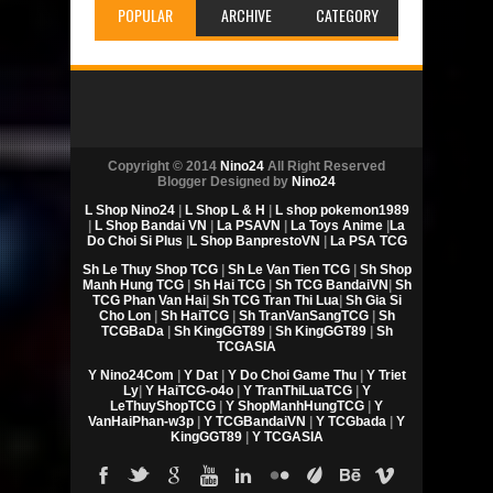
POPULAR
ARCHIVE
CATEGORY
Copyright © 2014
Nino24
All Right Reserved
Blogger Designed by
Nino24
L Shop Nino24
|
L Shop L & H
|
L shop pokemon1989
|
L Shop Bandai VN
|
La PSAVN
|
La Toys Anime
|
La
Do Choi Si Plus
|
L Shop BanprestoVN
|
La PSA TCG
Sh Le Thuy Shop TCG
|
Sh Le Van Tien TCG
|
Sh Shop
Manh Hung TCG
|
Sh Hai TCG
|
Sh TCG BandaiVN
|
Sh
TCG Phan Van Hai
|
Sh TCG Tran Thi Lua
|
Sh Gia Si
Cho Lon
|
Sh HaiTCG
|
Sh TranVanSangTCG
|
Sh
TCGBaDa
|
Sh KingGGT89
|
Sh KingGGT89
|
Sh
TCGASIA
Y Nino24Com
|
Y Dat
|
Y Do Choi Game Thu
|
Y Triet
Ly
|
Y HaiTCG-o4o
|
Y TranThiLuaTCG
|
Y
LeThuyShopTCG
|
Y ShopManhHungTCG
|
Y
VanHaiPhan-w3p
|
Y TCGBandaiVN
|
Y TCGbada
|
Y
KingGGT89
|
Y TCGASIA