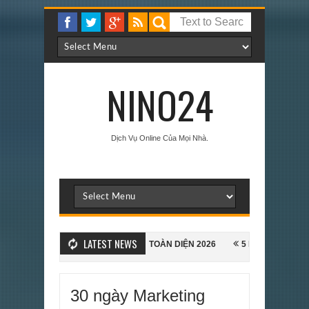
NINO24
Dịch Vụ Online Của Mọi Nhà.
LATEST NEWS
ƯỚNG DẪN TRIỂN KHAI TOÀN DIỆN 2026
5 Prompt Giúp Bạn Research 
ive Office 2021 Pro Plus Bằng Cmd, Script, Key KMS
Ứng dụng ShopBa
30 ngày Marketing