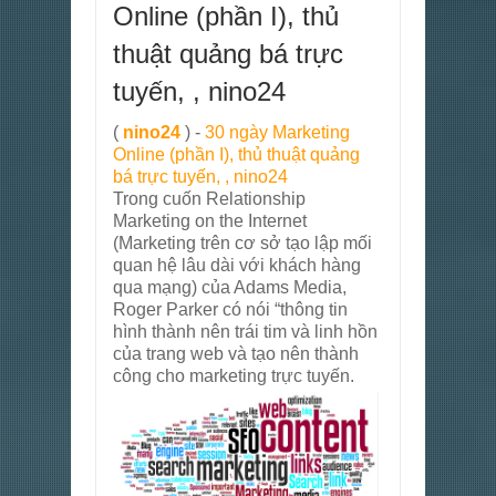
Online (phần I), thủ
thuật quảng bá trực
tuyến, , nino24
(
nino24
) -
30 ngày Marketing
Online (phần I), thủ thuật quảng
bá trực tuyến, , nino24
Trong cuốn Relationship
Marketing on the Internet
(Marketing trên cơ sở tạo lập mối
quan hệ lâu dài với khách hàng
qua mạng) của Adams Media,
Roger Parker có nói “thông tin
hình thành nên trái tim và linh hồn
của trang web và tạo nên thành
công cho marketing trực tuyến.