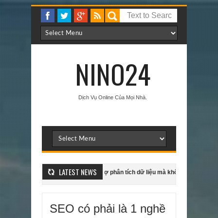
NINO24
Dịch Vụ Online Của Mọi Nhà.
LATEST NEWS
Gấp 3 Lần
Cách dùng AI hỗ trợ phân tích dữ liệu mà không bị ảo tưởng
 hợp trên mọi nền tảng mua sắm lazada Shopee TIKI,... Mua sắm được hoàn ti
SEO có phải là 1 nghề