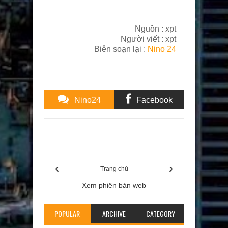
Nguồn :
xpt
Người viết :
xpt
Biên soạn lại :
Nino 24
Nino24
Facebook
Comments
Comments
Item Reviewed:
SEO có phải là 1 nghề Marketing
online ổn định, thủ thuật quảng bá trực tuyến,
nino24
Rating:
5
Reviewed By:
Jack Long
‹
›
Trang chủ
Xem phiên bản web
POPULAR
ARCHIVE
CATEGORY