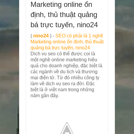
Marketing online ổn
định, thủ thuật quảng
bá trực tuyến, nino24
(
nino24
) -
SEO có phải là 1 nghề
Marketing online ổn định, thủ thuật
quảng bá trực tuyến, nino24
Dich vu seo có thể được coi là
một nghề online marketing hiệu
quả cho doanh nghiệp, đặc biệt là
các ngành về du lịch và thương
mại điện tử. Từ đó nhiều công ty
làm về dịch vụ seo ra đời. Đặc
biệt là ở việt nam trong những
năm gần đây.