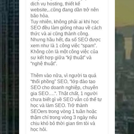
dịch vụ hosting, thiết kế
website,..cũng đang dần trở nên
bão hòa.
Tuy nhiên, không phải ai khi học
SEO đều làm giống nhau về cách
thức và ai cũng thành công.
Nhưng hầu hết, đa số SEO được
xem như là 1 công việc “spam”.
Không còn là một công việc của
sự kết hợp giữa “kỹ thuật” và
“nghệ thuật”.
Thêm vào nữa, vì người ta quá
“thổi phồng” SEO, “lớp đào tạo
SEO cho doanh nghiệp, chuyên
gia SEO….“. Thật chất, 1 người
chưa biết gì về SEO vẫn có thể tự
học và làm SEO. Trở thành
SEOers trong vòng 1 tuần hoặc
thậm chí trong vòng 3 ngày nếu
chịu khó bỏ thời gian tìm tòi và
học hỏi.