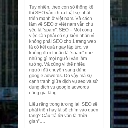
Tuy nhiên, theo con số thống kê
thì SEO vẫn chưa thật sự phát
triển mạnh ở việt nam. Và cách
làm về SEO ở việt nam vẫn chủ
yếu là “spam”. SEO – Một công
việc cần phải có sự kiên nhẫn vì
không phải SEO cho 1 trang web
là có kết quả ngay lập tức, và
không đơn thuần là “spam” như
những gì mọi người vẫn lầm
tưởng. Và cũng vì thế nhiều
người đã chuyển sang dùng
google adwords. Do vậy mà sự
cạnh tranh giữa dịch vụ seo và sử
dụng dịch vụ google adwords
cũng gia tăng.
Liệu rằng trong tương lai, SEO sẽ
phát triển hay là sẽ chìm vào quên
lãng? Câu trả lời vẫn là “thời
gian”….