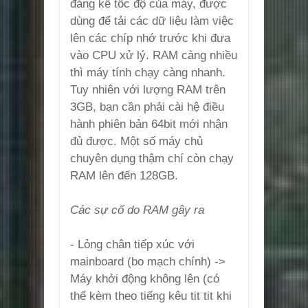
đáng kể tốc độ của máy, được
dùng để tải các dữ liệu làm việc
lên các chíp nhớ trước khi đưa
vào CPU xử lý. RAM càng nhiều
thì máy tính chạy càng nhanh.
Tuy nhiên với lượng RAM trên
3GB, bạn cần phải cài hệ điều
hành phiên bản 64bit mới nhận
đủ được. Một số máy chủ
chuyên dụng thậm chí còn chạy
RAM lên đến 128GB.
Các sự cố do RAM gây ra
- Lỏng chân tiếp xúc với
mainboard (bo mạch chính) ->
Máy khởi động không lên (có
thể kèm theo tiếng kêu tit tit khi