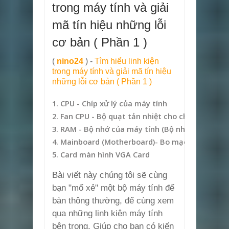
trong máy tính và giải
mã tín hiệu những lỗi
cơ bản ( Phần 1 )
(
nino24
) -
Tìm hiểu linh kiện
trong máy tính và giải mã tín hiệu
những lỗi cơ bản ( Phần 1 )
1. CPU - Chíp xử lý của máy tính
2. Fan CPU - Bộ quạt tản nhiệt cho chip CPU
3. RAM - Bộ nhớ của máy tính (Bộ nhớ truy cập 
4. Mainboard (Motherboard)- Bo mạch chính
5. Card màn hình VGA Card
Bài viết này chúng tôi sẽ cùng
bạn "mổ xẻ" một bộ máy tính để
bàn thông thường, để cùng xem
qua những linh kiện máy tính
bên trong. Giúp cho bạn có kiến