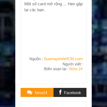
Một số card mở rộng ... Hẹn gặp
lại các bạn.
SuamaytinhHCM.com
Nguồn :
Người viết :
Biên soạn lại :
Nino 24
Nino24
Facebook
Comments
Comments
Item Reviewed:
Tìm hiểu linh kiện trong máy tính