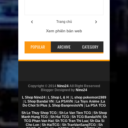
và giải mã tín hiệu những lỗi cơ bản ( Phần 1 )
Rating:
5
Reviewed By:
Poster
‹
›
Trang chủ
Xem phiên bản web
POPULAR
ARCHIVE
CATEGORY
Copyright © 2014
Nino24
All Right Reserved
Blogger Designed by
Nino24
L Shop Nino24
|
L Shop L & H
|
L shop pokemon1989
|
L Shop Bandai VN
|
La PSAVN
|
La Toys Anime
|
La
Do Choi Si Plus
|
L Shop BanprestoVN
|
La PSA TCG
Sh Le Thuy Shop TCG
|
Sh Le Van Tien TCG
|
Sh Shop
Manh Hung TCG
|
Sh Hai TCG
|
Sh TCG BandaiVN
|
Sh
TCG Phan Van Hai
|
Sh TCG Tran Thi Lua
|
Sh Gia Si
Cho Lon
|
Sh HaiTCG
|
Sh TranVanSangTCG
|
Sh