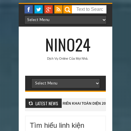
NINO24
Dịch Vụ Online Của Mọi Nhà.
LATEST NEWS
FLOW LÀ GÌ? HƯỚNG DẪN TRIỂN KHAI TOÀN DIỆN 2026
5 Prompt Giú
ng Dẫn Cách Active Office 2021 Pro Plus Bằng Cmd, Script, Key KMS
Tìm hiểu linh kiện