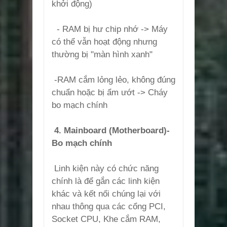
khởi động)
- RAM bị hư chip nhớ -> Máy
có thể vẫn hoạt động nhưng
thường bị "màn hình xanh"
-RAM cắm lỏng lẻo, không đúng
chuẩn hoặc bị ẩm ướt -> Cháy
bo mạch chính
4. Mainboard (Motherboard)-
Bo mạch chính
Linh kiện này có chức năng
chính là để gắn các linh kiện
khác và kết nối chúng lại với
nhau thông qua các cổng PCI,
Socket CPU, Khe cắm RAM,