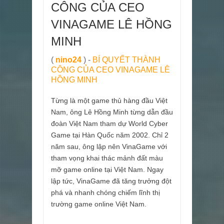
CÔNG CỦA CEO
VINAGAME LÊ HỒNG
MINH
(
nino24
) -
BÍ QUYẾT THÀNH
CÔNG CỦA CEO VINAGAME LÊ
HỒNG MINH
Từng là một game thủ hàng đầu Việt
Nam, ông Lê Hồng Minh từng dẫn đầu
đoàn Việt Nam tham dự World Cyber
Game tại Hàn Quốc năm 2002. Chỉ 2
năm sau, ông lập nên VinaGame với
tham vọng khai thác mảnh đất màu
mỡ game online tại Việt Nam. Ngay
lập tức, VinaGame đã tăng trưởng đột
phá và nhanh chóng chiếm lĩnh thị
trường game online Việt Nam.