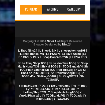
POPULAR
ARCHIVE
CATEGORY
Copyright © 2014
Nino24
All Right Reserved
Blogger Designed by
Nino24
L Shop Nino24
|
L Shop L & H
|
L shop pokemon1989
|
L Shop Bandai VN
|
La PSAVN
|
La Toys Anime
|
La
Do Choi Si Plus
|
L Shop BanprestoVN
|
La PSA TCG
Sh Le Thuy Shop TCG
|
Sh Le Van Tien TCG
|
Sh Shop
Manh Hung TCG
|
Sh Hai TCG
|
Sh TCG BandaiVN
|
Sh
TCG Phan Van Hai
|
Sh TCG Tran Thi Lua
|
Sh Gia Si
Cho Lon
|
Sh HaiTCG
|
Sh TranVanSangTCG
|
Sh
TCGBaDa
|
Sh KingGGT89
|
Sh KingGGT89
|
Sh
TCGASIA
Y Nino24Com
|
Y Dat
|
Y Do Choi Game Thu
|
Y Triet
Ly
|
Y HaiTCG-o4o
|
Y TranThiLuaTCG
|
Y
LeThuyShopTCG
|
Y ShopManhHungTCG
|
Y
VanHaiPhan-w3p
|
Y TCGBandaiVN
|
Y TCGbada
|
Y
KingGGT89
|
Y TCGASIA