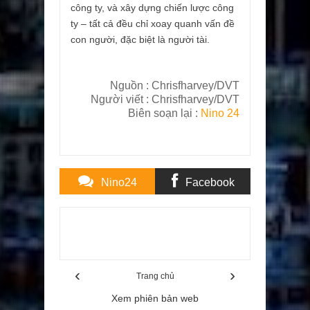
công ty, và xây dựng chiến lược công
ty – tất cả đều chỉ xoay quanh vấn đề
con người, đặc biệt là người tài.
Nguồn :
Chrisfharvey/DVT
Người viết :
Chrisfharvey/DVT
Biên soạn lại :
Nino 24
Nino24
Facebook
Comments
Comments
Item Reviewed:
BÍ QUYẾT THÀNH CÔNG CỦA
CEO VINAGAME LÊ HỒNG MINH
Rating:
5
Reviewed By:
Poster
‹
›
Trang chủ
Xem phiên bản web